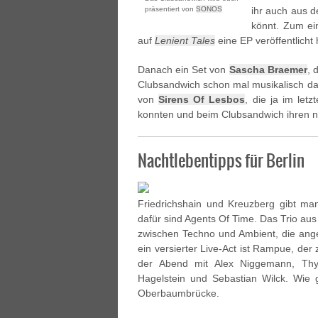
präsentiert von
SONOS
ihr auch aus 
könnt. Zum ei
auf
Lenient Tales
eine EP veröffentlicht 
Danach ein Set von
Sascha Braemer
, 
Clubsandwich schon mal musikalisch dar
von
Sirens Of Lesbos
, die ja im let
konnten und beim Clubsandwich ihren n
Nachtlebentipps für Berlin
Friedrichshain und Kreuzberg gibt ma
dafür sind Agents Of Time. Das Trio aus
zwischen Techno und Ambient, die an
ein versierter Live-Act ist Rampue, de
der Abend mit Alex Niggemann, Thy
Hagelstein und Sebastian Wilck. Wie 
Oberbaumbrücke.