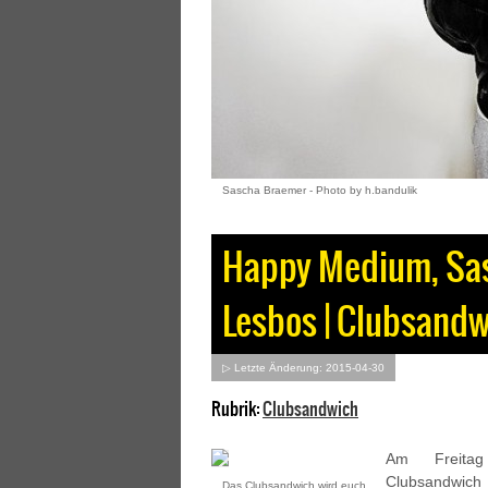
Sascha Braemer - Photo by h.bandulik
Happy Medium, Sas
Lesbos | Clubsandw
▷ Letzte Änderung: 2015-04-30
Rubrik:
Clubsandwich
Am Freitag
Clubsandwich 
Das Clubsandwich wird euch