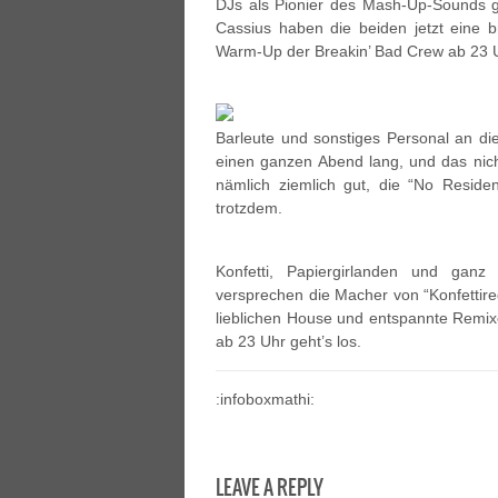
DJs als Pionier des Mash-Up-Sounds g
Cassius haben die beiden jetzt eine
Warm-Up der Breakin’ Bad Crew ab 23 U
Barleute und sonstiges Personal an die
einen ganzen Abend lang, und das ni
nämlich ziemlich gut, die “No Residen
trotzdem.
Konfetti, Papiergirlanden und ganz
versprechen die Macher von “Konfettire
lieblichen House und entspannte Remi
ab 23 Uhr geht’s los.
:infoboxmathi:
LEAVE A REPLY