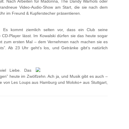
ilt. Nach Arbeiten für Madonna, The Dandy Warhols oder
 brandneue Video-Audio-Show am Start, die sie nach dem
hr im Freund & Kupferstecher präsentieren.
Es kommt ziemlich selten vor, dass ein Club seine
 CD-Player lässt. Im Kowalski dürfen sie das heute sogar
cht zum ersten Mal – dem Vernehmen nach machen sie es
ts”. Ab 23 Uhr geht’s los, und Getränke gibt’s natürlich
 viel Liebe. Das
gen” heute im Zwölfzehn. Ach ja, und Musik gibt es auch –
xe von Les Loups aus Hamburg und Moloko+ aus Stuttgart,