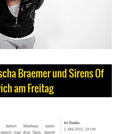
cha Braemer und Sirens Of
ich am Freitag
Im Radio:
 liefert Mathias beim
1. Mai 2015, 19 Uhr
gleich mal drei Sets, damit