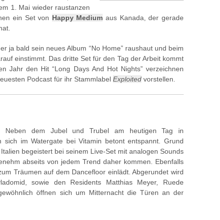
dem 1. Mai wieder raustanzen
nen ein Set von
Happy Medium
aus Kanada, der gerade
hat.
der ja bald sein neues Album “No Home” raushaut und beim
auf einstimmt. Das dritte Set für den Tag der Arbeit kommt
zten Jahr den Hit “Long Days And Hot Nights” verzeichnen
euesten Podcast für ihr Stammlabel
Exploited
vorstellen.
Neben dem Jubel und Trubel am heutigen Tag in
n sich im Watergate bei Vitamin betont entspannt. Grund
 Italien begeistert bei seinem Live-Set mit analogen Sounds
genehm abseits von jedem Trend daher kommen. Ebenfalls
r zum Träumen auf dem Dancefloor einlädt. Abgerundet wird
ladomid, sowie den Residents Matthias Meyer, Ruede
gewöhnlich öffnen sich um Mitternacht die Türen an der