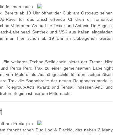
findet man auch
k. Bereits ab 19 Uhr öffnet der Club am Ostkreuz seinen
p-Rave für das anschließende Children of Tomorrow
hno-Veteranen Arnaud Le Texier und Antonio De Angelis,
 Natch-Labelhead Synthek und VSK aus Italien eingeladen
ann man hier schon ab 19 Uhr im clubeigenen Garten
Ein weiteres Techno-Stelldichein bietet der Tresor. Hier
 und Percs Perc Trax zu einer gemeinsamen Labelnight
t von Mulero als Aushängeschild für den zeitgemäßen
t Perc Trax die Spannbreite der neuen Roughness made in
 den Polegroup-Acts Kwartz und Tensal, indessen AnD und
ten. Beginn ist hier um Mitternacht.
t
oft am Freitag im
 dem französischen Duo Loo & Placido, das neben 2 Many