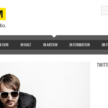
M OHR
IN HALT
IN AKTION
IN FORMATION
IM 
TWITT