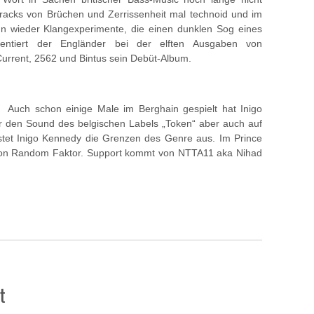
Tracks von Brüchen und Zerrissenheit mal technoid und im
nn wieder Klangexperimente, die einen dunklen Sog eines
entiert der Engländer bei der elften Ausgaben von
rrent, 2562 und Bintus sein Debüt-Album.
Auch schon einige Male im Berghain gespielt hat Inigo
r den Sound des belgischen Labels „Token“ aber auch auf
stet Inigo Kennedy die Grenzen des Genre aus. Im Prince
 von Random Faktor. Support kommt von NTTA11 aka Nihad
t