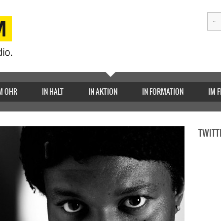
M OHR
IN HALT
IN AKTION
IN FORMATION
IM 
TWITT