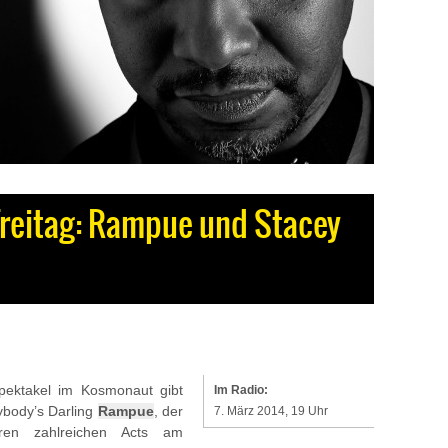
reitag: Rampue und Stacey
pektakel im Kosmonaut gibt
Im Radio:
ybody’s Darling
Rampue
, der
7. März 2014, 19 Uhr
ren zahlreichen Acts am