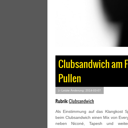
Clubsandwich am F
Pullen
▷ Letzte Änderung: 2014-03-07
Rubrik:
Clubsandwich
Als Einstimmung auf das Klangkost S
beim Clubsandwich einen Mix von Ever
neben Niconé, Tapesh und weite