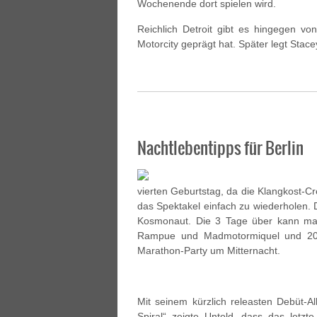
Wochenende dort spielen wird.
Reichlich Detroit gibt es hingegen v
Motorcity geprägt hat. Später legt Stac
Nachtlebentipps für Berlin
vierten Geburtstag, da die Klangkost-Cr
das Spektakel einfach zu wiederholen
Kosmonaut. Die 3 Tage über kann man
Rampue und Madmotormiquel und 20 
Marathon-Party um Mitternacht.
Mit seinem kürzlich releasten Debüt-A
Spiral“ zeigte Untold, dass das letzt