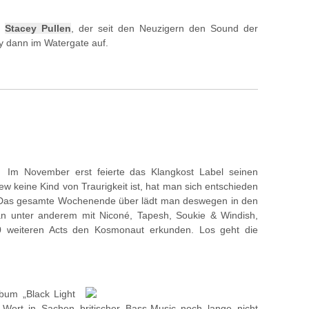
on
Stacey Pullen
, der seit den Neuzigern den Sound der
ey dann im Watergate auf.
Im November erst feierte das Klangkost Label seinen
ew keine Kind von Traurigkeit ist, hat man sich entschieden
. Das gesamte Wochenende über lädt man deswegen in den
 unter anderem mit Niconé, Tapesh, Soukie & Windish,
weiteren Acts den Kosmonaut erkunden. Los geht die
lbum „Black Light
e Wort in Sachen britischer Bass-Music noch lange nicht