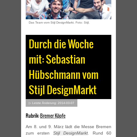
Das Team vom Stijl DesignMarkt. Foto: Stijl.
Durch die Woche
mit: Sebastian
Hübschmann vom
Stijl DesignMarkt
▷ Letzte Änderung: 2014-03-07
Rubrik:
Bremer Köpfe
Am 8. und 9. März lädt die Messe Bremen
zum ersten
Stijl DesignMarkt
. Rund 60