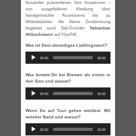
Aussteller präsentieren ihre Kreationen –
von ausgefallener Kleidung über
handgemachte Accessoires bis zu
Möbelstücken. Als kleine Einstimmung
begleitet euch
Stijl
-Gründer
Sebastian
Hübschmann
auf FluxFM.
Was ist Dein derzeitiges Lieblingswort?
Audio
00:00
00:00
Player
Was kommt Dir bei Bremen als erstes in
den Sinn und warum?
Audio
00:00
00:00
Player
Wenn Du auf Tour gehen würdest. Mit
welcher Band und warum?
Audio
00:00
00:00
Player