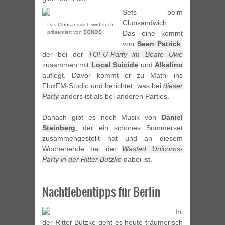
Sets beim
Clubsandwich.
Das Clubsandwich wird euch
präsentiert von
SONOS
Das eine kommt
von
Sean Patrick
,
der bei der
TOFU-Party im Beate Uwe
zusammen mit
Local Suicide
und
Alkalino
auflegt. Davor kommt er zu Mathi ins
FluxFM-Studio und berichtet, was bei
dieser
Party
anders ist als bei anderen Parties.
Danach gibt es noch Musik von
Daniel
Steinberg
, der ein schönes Sommerset
zusammengestellt hat und an diesem
Wochenende bei der
Wasted Unicorns-
Party in der Ritter Butzke
dabei ist.
Nachtlebentipps für Berlin
In
der Ritter Butzke geht es heute träumerisch