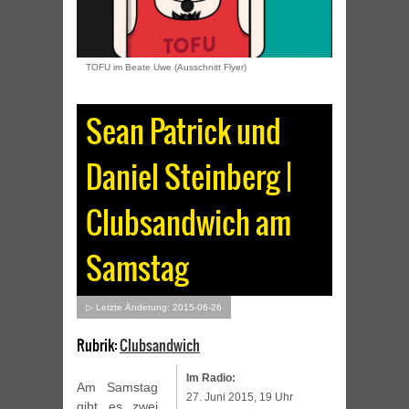
TOFU im Beate Uwe (Ausschnitt Flyer)
Sean Patrick und
Daniel Steinberg |
Clubsandwich am
Samstag
▷ Letzte Änderung: 2015-06-26
Rubrik:
Clubsandwich
Im Radio:
Am Samstag
27. Juni 2015, 19 Uhr
gibt es zwei