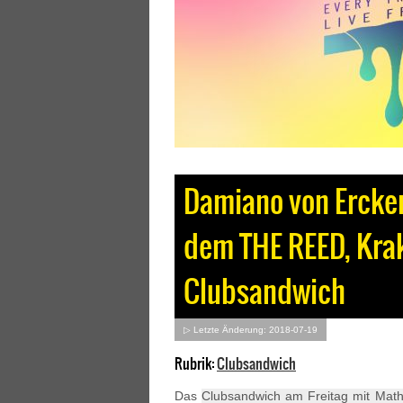
Damiano von Ercker
dem THE REED, Krake
Clubsandwich
▷ Letzte Änderung: 2018-07-19
Rubrik:
Clubsandwich
Das
Clubsandwich am Freitag mit Mat