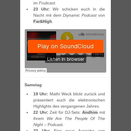
im
Fruitcast
.
23 Uhr:
Wir schicken euch in die
Nacht mit dem
Diynamic Podcast
von
Far&High
.
Samstag
19 Uhr:
Mathi Weck blickt zurück und
präsentiert euch die elektronischen
Highlights des vergangenen Jahres.
22 Uhr:
Zeit für DJ-Sets:
Andhim
mit
ihrem
We Are The People Of The
Night
– Podcast.
23 Uhr:
Eine neue Ausgabe von