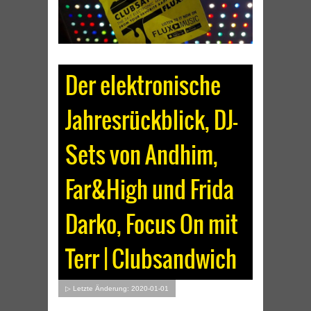
Der elektronische
Jahresrückblick, DJ-
Sets von Andhim,
Far&High und Frida
Darko, Focus On mit
Terr | Clubsandwich
▷ Letzte Änderung: 2020-01-01