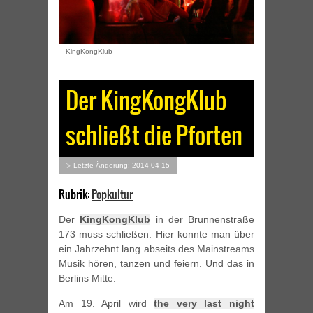
KingKongKlub
Der KingKongKlub
schließt die Pforten
▷ Letzte Änderung: 2014-04-15
Rubrik:
Popkultur
Der
KingKongKlub
in der Brunnenstraße
173 muss schließen. Hier konnte man über
ein Jahrzehnt lang abseits des Mainstreams
Musik hören, tanzen und feiern. Und das in
Berlins Mitte.
Am 19. April wird
the very last night