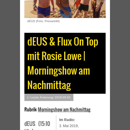
dEUS (Foto: Pressebild)
dEUS & Flux On Top
mit Rosie Lowe |
Morningshow am
Nachmittag
▷ Letzte Änderung: 2019-05-03
Rubrik:
Morningshow am Nachmittag
Im Radio:
dEUS (15:10
3. Mai 2019,