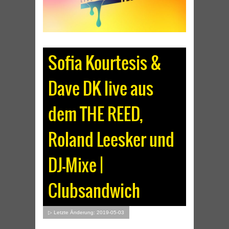
Sofia Kourtesis &
Dave DK live aus
dem THE REED,
Roland Leesker und
DJ-Mixe |
Clubsandwich
▷ Letzte Änderung: 2019-05-03