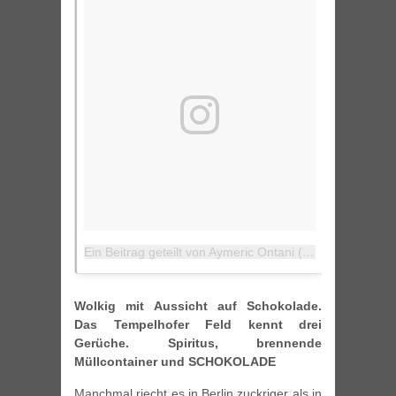
Ein Beitrag geteilt von Aymeric Ontani (@aymu68)
am
2
Wolkig mit Aussicht auf Schokolade.
Das Tempelhofer Feld kennt drei
Gerüche. Spiritus, brennende
Müllcontainer und SCHOKOLADE
Manchmal riecht es in Berlin zuckriger als in