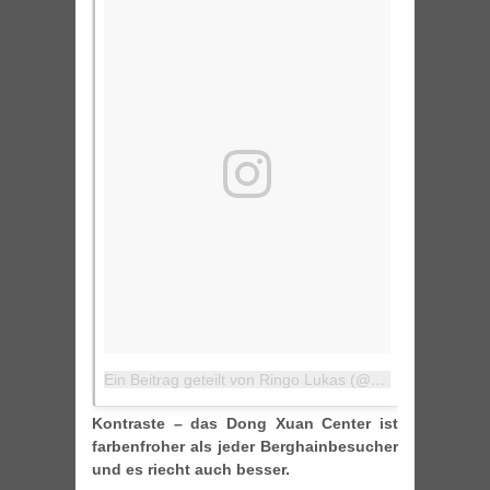
Ein Beitrag geteilt von Ringo Lukas (@ringolukas)
am
6
Kontraste – das Dong Xuan Center ist
farbenfroher als jeder Berghainbesucher
und es riecht auch besser.