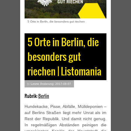
5 Orte in Berlin, die besonders gut riechen
5 Orte in Berlin, die
besonders gut
riechen | Listomania
▷ Letzte Änderung: 2017-08-07
Rubrik:
Berlin
Hundekacke, Pisse, Abfälle, Mülldeponien –
auf Berlins Straßen liegt mehr Unrat als im
Rest der Republik. Und damit nicht genug.
In regelmäßigen Abständen peinigen die