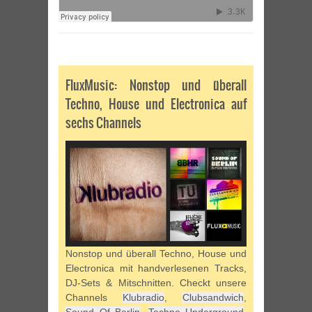
FluxMusic: Nonstop und überall
Techno, House und Electronica auf
sechs Channels
Nonstop und überall Techno, House und
Electronica mit handverlesenen Tracks,
DJ-Sets & Mitschnitten. Checkt unsere
Channels
Klubradio
,
Clubsandwich
,
Sound Of Berlin
,
Techno Underground
,