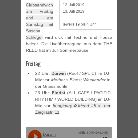
Clubsandwich
12. Juli 2019
am Freitag
13. Juli 2019
und am
Samstag mit
jeweils 19 bis 4 Uhr
Sascha
Schlegel
wird dick mit Techno und House
belegt. Die Liveübertragung aus dem THE
REED hat im Juli Sommerpause.
Freitag
22 Uhr:
Darwin
(Reef / SPE:C) im DJ-
Mix vor
Mother’s Finest Weekender
in
der Griessmühle
23 Uhr:
Flørist
(ALL CAPS / PACIFIC
RHYTHM / WORLD BUILDING) im DJ-
Mix vor
Imaginary✿friend #5
in der
Ziegrastr. 11