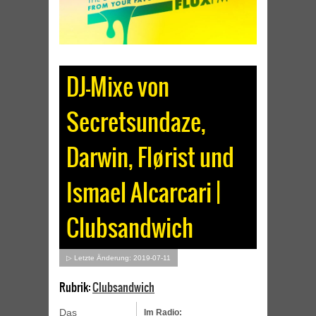
DJ-Mixe von
Secretsundaze,
Darwin, Flørist und
Ismael Alcarcari |
Clubsandwich
▷ Letzte Änderung: 2019-07-11
Rubrik:
Clubsandwich
Das
Im Radio: