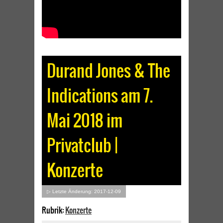
Durand Jones & The
Indications am 7.
Mai 2018 im
Privatclub |
Konzerte
▷ Letzte Änderung: 2017-12-09
Rubrik:
Konzerte