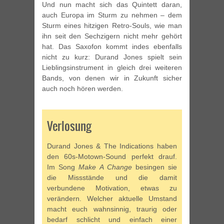
Und nun macht sich das Quintett daran,
auch Europa im Sturm zu nehmen – dem
Sturm eines hitzigen Retro-Souls, wie man
ihn seit den Sechzigern nicht mehr gehört
hat. Das Saxofon kommt indes ebenfalls
nicht zu kurz: Durand Jones spielt sein
Lieblingsinstrument in gleich drei weiteren
Bands, von denen wir in Zukunft sicher
auch noch hören werden.
Verlosung
Durand Jones & The Indications haben
den 60s-Motown-Sound perfekt drauf.
Im Song
Make A Change
besingen sie
die Missstände und die damit
verbundene Motivation, etwas zu
verändern. Welcher aktuelle Umstand
macht euch wahnsinnig, traurig oder
bedarf schlicht und einfach einer