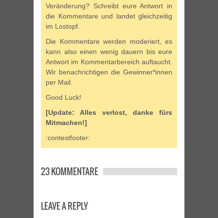
Veränderung? Schreibt eure Antwort in
die Kommentare und landet gleichzeitig
im Lostopf.
Die Kommentare werden moderiert, es
kann also einen wenig dauern bis eure
Antwort im Kommentarbereich auftaucht.
Wir benachrichtigen die Gewinner*innen
per Mail.
Good Luck!
[Update: Alles verlost, danke fürs
Mitmachen!]
:contestfooter:
23 KOMMENTARE
LEAVE A REPLY