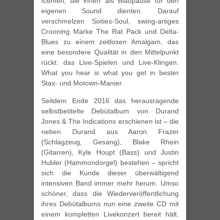
Icemen, die ihnen als Blaupause für den
eigenen Sound dienten. Darauf
verschmelzen Sixties-Soul, swing-artiges
Crooning Marke The Rat Pack und Delta-
Blues zu einem zeitlosen Amalgam, das
eine besondere Qualität in den Mittelpunkt
rückt: das Live-Spielen und Live-Klingen.
What you hear is what you get in bester
Stax- und Motown-Manier.
Seitdem Ende 2016 das herausragende
selbstbetitelte Debütalbum von Durand
Jones & The Indications erschienen ist – die
neben Durand aus Aaron Frazer
(Schlagzeug, Gesang), Blake Rhein
(Gitarren), Kyle Houpt (Bass) und Justin
Hubler (Hammondorgel) bestehen – spricht
sich die Kunde dieser überwältigend
intensiven Band immer mehr herum. Umso
schöner, dass die Wiederveröffentlichung
ihres Debütalbums nun eine zweite CD mit
einem kompletten Livekonzert bereit hält.