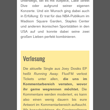
unterwegs, sei es mit Vulfpeck, Lake Street
Dive oder aufgrund seiner eigenen
Konzerte. Und ein Wunsch ging dabei auch
in Erfüllung: Er trat für das NBA-Publikum im
Madison Square Garden, Staples Center
und anderen ikonischen Sportstätten in den
USA auf und konnte dabei seine zwei
großen Lieben perfekt kombinieren.
Verlosung
Die aktuelle Single aus Joey Dosiks EP
heißt
Running Away
. FluxFM verlost
Tickets unter allen,
die uns im
Kommentarbereich verraten, wovor
ihr gerne wegrennen möchtet.
Die
Kommentare werden moderiert, es kann
also einen wenig dauern bis eure
Antwort im Kommentarbereich auftaucht.
Wir benachrichtigen die Gewinner*innen