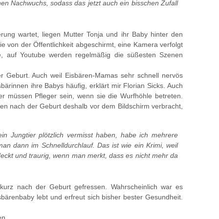
en Nachwuchs, sodass das jetzt auch ein bisschen Zufall
rung wartet, liegen Mutter Tonja und ihr Baby hinter den
 von der Öffentlichkeit abgeschirmt, eine Kamera verfolgt
e, auf Youtube werden regelmäßig die süßesten Szenen
er Geburt. Auch weil Eisbären-Mamas sehr schnell nervös
ärinnen ihre Babys häufig, erklärt mir Florian Sicks. Auch
er müssen Pfleger sein, wenn sie die Wurfhöhle betreten.
en nach der Geburt deshalb vor dem Bildschirm verbracht,
 ein Jungtier plötzlich vermisst haben, habe ich mehrere
n dann im Schnelldurchlauf. Das ist wie ein Krimi, weil
eckt und traurig, wenn man merkt, dass es nicht mehr da
 kurz nach der Geburt gefressen. Wahrscheinlich war es
sbärenbaby lebt und erfreut sich bisher bester Gesundheit.
en.