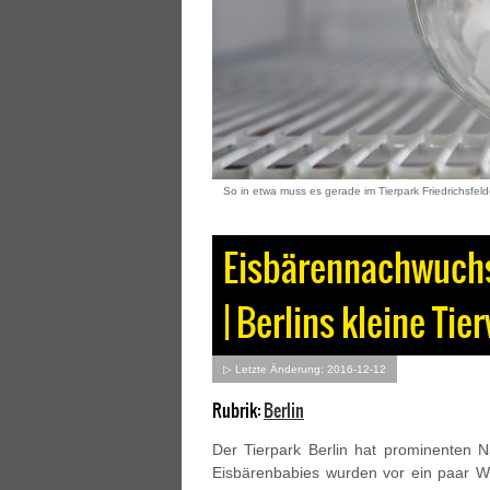
So in etwa muss es gerade im Tierpark Friedrichsfel
Eisbärennachwuchs 
| Berlins kleine Ti
▷ Letzte Änderung: 2016-12-12
Rubrik:
Berlin
Der Tierpark Berlin hat prominenten
Eisbärenbabies wurden vor ein paar 