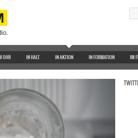
M OHR
IN HALT
IN AKTION
IN FORMATION
IM 
TWITT