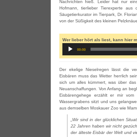
Nachrichten hieß. Leider hat nur ein
Hofmann, tierlieber Tierexperte aus
Säugetierkurator im Tierpark, Dr. Florian
von der Süßigkeit des kleinen Pelzknä
Wer lieber hört als liest, kann hier 
Audio
00:00
Player
Der ekelige Nieselregen lässt die v
Eisbären muss das Wetter herrlich sein
sich um alles kümmert, was über das L
Neuanschaffungen. Von Anfang an begle
Eisbärengehege erzählt er mir vom
Wassergrabens sitzt und uns gelangwei
aus demselben Moskauer Zoo wie Mama To
„Wir sind in der glücklichen Situa
22 Jahren haben wir nicht gezücht
der älteste Eisbär der Welt und vi