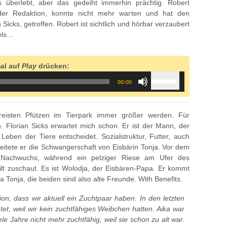
s überlebt, aber das gedeiht immerhin prächtig. Robert
 der Redaktion, konnte nicht mehr warten und hat den
 Sicks, getroffen. Robert ist sichtlich und hörbar verzaubert
uels…
mal auf
Play
drücken:
Use
00:00
Up/Down
Arrow
keys
ereisten Pfützen im Tierpark immer größer werden. Für
to
. Florian Sicks erwartet mich schon. Er ist der Mann, der
increase
eben der Tiere entscheidet. Sozialstruktur, Futter, auch
or
itete er die Schwangerschaft von Eisbärin Tonja. Vor dem
decrease
 Nachwuchs, während ein pelziger Riese am Ufer des
volume.
lt zuschaut. Es ist Wolodja, der Eisbären-Papa. Er kommt
nja, die beiden sind also alte Freunde. With Benefits.
tion, dass wir aktuell ein Zuchtpaar haben. In den letzten
et, weil wir kein zuchtfähiges Weibchen hatten. Aika war
ele Jahre nicht mehr zuchtfähig, weil sie schon zu alt war.