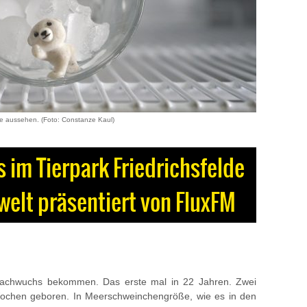
de aussehen. (Foto: Constanze Kaul)
im Tierpark Friedrichsfelde
erwelt präsentiert von FluxFM
 Nachwuchs bekommen. Das erste mal in 22 Jahren. Zwei
Wochen geboren. In Meerschweinchengröße, wie es in den