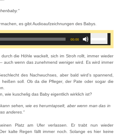
chenbaby.“
ormachen, es gibt Audioaufzeichnungen des Babys.
Use
00:00
Up/Down
Arrow
keys
 durch die Höhle wackelt, sich im Stroh rollt, immer wieder
to
 – auch wenn das zunehmend weniger wird. Es wird immer
increase
or
eschlecht des Nachwuchses, aber bald wird’s spannend,
decrease
 heißen soll. Ob da die Pfleger, der Pate oder sogar die
volume.
en.
, wie kuschelig das Baby eigentlich wirklich ist?
 kann sehen, wie es herumtapselt, aber wenn man das in
was anderes.“
seinen Platz am Ufer verlassen. Er trabt nun wieder
er kalte Regen fällt immer noch. Solange es hier keine