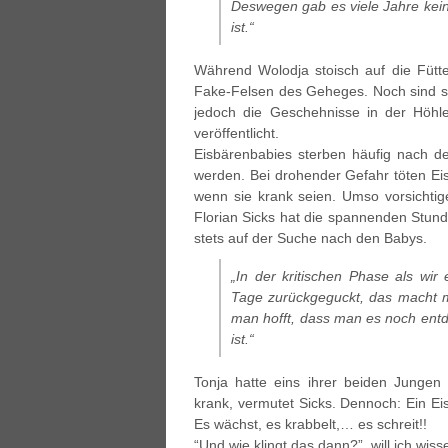
Deswegen gab es viele Jahre kein
ist.“
Während Wolodja stoisch auf die Fütte
Fake-Felsen des Geheges. Noch sind sie
jedoch die Geschehnisse in der Höhl
veröffentlicht.
Eisbärenbabies sterben häufig nach d
werden. Bei drohender Gefahr töten Eisb
wenn sie krank seien. Umso vorsichtig
Florian Sicks hat die spannenden Stund
stets auf der Suche nach den Babys.
„In der kritischen Phase als wir
Tage zurückgeguckt, das macht ma
man hofft, dass man es noch entd
ist.“
Tonja hatte eins ihrer beiden Jungen
krank, vermutet Sicks. Dennoch: Ein Ei
Es wächst, es krabbelt,… es schreit!!
“Und wie klingt das dann?”, will ich wiss