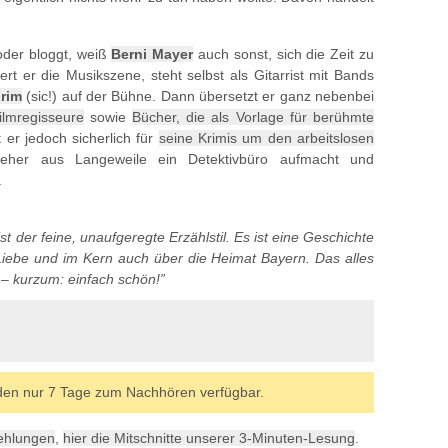
oder bloggt, weiß
Berni Mayer
auch sonst, sich die Zeit zu
ert er die Musikszene, steht selbst als Gitarrist mit Bands
rim
(sic!) auf der Bühne. Dann übersetzt er ganz nebenbei
ilmregisseure
sowie
Bücher, die als Vorlage für berühmte
 er jedoch sicherlich für
seine Krimis um den arbeitslosen
eher aus Langeweile ein Detektivbüro aufmacht und
.
t der feine, unaufgeregte Erzählstil. Es ist eine Geschichte
iebe und im Kern auch über die Heimat Bayern. Das alles
t – kurzum: einfach schön!”
den nur 7 Tage zum Nachhören verfügbar.
fehlungen
,
hier die Mitschnitte unserer 3-Minuten-Lesung
.