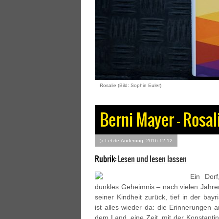
Rosalie (Bild: Sophie Euler)
Berni Mayer – Rosal
▷ Letzte Änderung: 2016-12-12
Rubrik:
Lesen und lesen lassen
Ein Dorf
dunkles Geheimnis – nach vielen Jahren
seiner Kindheit zurück, tief in der bayr
ist alles wieder da: die Erinnerungen
dem Land, eine Zeit, mit der Konstantin