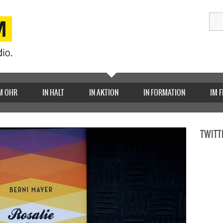
M OHR
IN HALT
IN AKTION
IN FORMATION
IM 
TWITT