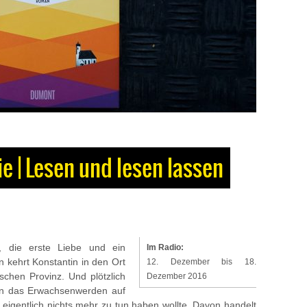
ie | Lesen und lesen lassen
, die erste Liebe und ein
Im Radio:
 kehrt Konstantin in den Ort
12. Dezember bis 18.
ischen Provinz. Und plötzlich
Dezember 2016
 an das Erwachsenwerden auf
 eigentlich nichts mehr zu tun haben wollte. Davon handelt