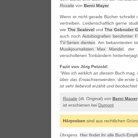
Rosalie
von
Berni Mayer
.
Wenn er nicht gerade Bücher schreibt 
vertreiben. Leidenschaftlich gerne studi
wie
The Sealevel
und
The Gebruder G
auch noch
Autobiografien berühmter F
TV-Serien dienten
. Am bekanntesten ist
Musikjournalisten Max Mandel
, der 
verschollenen Tonbändern hinterherjagt
Fazit von Jörg Petzold:
“Was ich wirklich an diesem Buch mag, is
über das Erwachsenwerden, die erste L
ist sehr liebevoll erzählt und beobachte
Rosalie
(dt. Original) von
Berni Mayer
ist erschienen bei
Dumont
Hörproben
sind aus rechtlichen Grün
Übrigens:
Hier findet ihr alle Buch-Emp