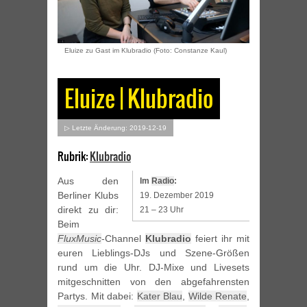
Eluize zu Gast im Klubradio (Foto: Constanze Kaul)
Eluize | Klubradio
▷ Letzte Änderung: 2019-12-19
Rubrik:
Klubradio
Aus den
Im
Radio
:
Berliner Klubs
19. Dezember 2019
direkt zu dir:
21 – 23 Uhr
Beim
FluxMusic
-Channel
Klubradio
feiert ihr mit
euren Lieblings-DJs und Szene-Größen
rund um die Uhr. DJ-Mixe und Livesets
mitgeschnitten von den abgefahrensten
Partys. Mit dabei:
Kater Blau
,
Wilde Renate
,