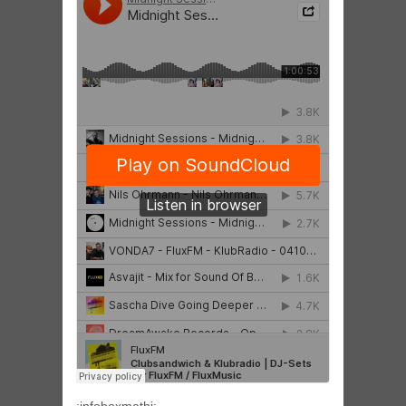
:infoboxmathi: