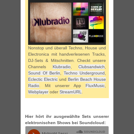
Nonstop und überall Techno, House und
Electronica mit handverlesenen Tracks,
DJ-Sets & Mitschnitten. Checkt unsere
Channels
Klubradio
,
Clubsandwich
,
Sound Of Berlin
,
Techno Underground
,
Eclectic Electric
und
Berlin Beach House
Radio
. Mit unserer App
FluxMusic
,
Webplayer
oder
StreamURL
.
Hier hört ihr ausgewählte Sets unserer
elektronischen Shows bei Soundcloud: