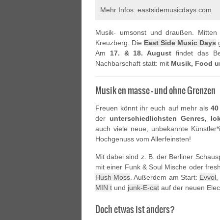
Mehr Infos:
eastsidemusicdays.com
Musik- umsonst und draußen. Mitten 
Kreuzberg. Die
East Side Music Days
g
Am
17. & 18. August
findet das Ber
Nachbarschaft statt: mit
Musik, Food u
Musik en masse – und ohne Grenzen
Freuen könnt ihr euch auf mehr als
40
der
unterschiedlichsten Genres, l
auch viele neue, unbekannte Künstler*
Hochgenuss vom Allerfeinsten!
Mit dabei sind z. B. der Berliner Schau
mit einer Funk & Soul Mische oder fres
Hush Moss
. Außerdem am Start:
Evvol
,
MIN t
und
junk-E-cat
auf der neuen Elec
Doch etwas ist anders?