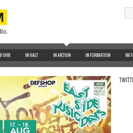
M OHR
IN HALT
IN AKTION
IN FORMATION
IM 
TWITT