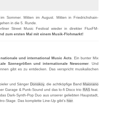
im Sommer. Mitten im August. Mitten in Friedrichshain-
ehen in die 5. Runde.
liner Street Music Festival wieder in direkter FluxFM-
nd zum ersten Mal mit einem Musik-Flohmarkt!
 nationale und international Music Acts
. Ein bunter Mix
okale Szenegrößen und internationale Newcomer
. Und
innen gibt es zu entdecken. Das verspricht musikalischen
spieler und Sänger
Donskoy
, die achtköpfige Band
Maiorano
her Garage & Punk-Sound und das lo-fi Disco trio
RAS
feat.
 das Dark-Synth-Pop Duo aus unserer geliebten Haupstadt,
tro-Stage. Das komplette Line-Up gibt’s
hier
.