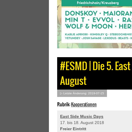
#ESMD | Die 5. East
August
▷ Letzte Änderung: 2019-07-15
Rubrik:
Kooperationen
East Side Music Days
17. bis 18. August 2018
Freier Eintritt