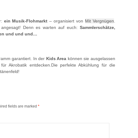
r:
ein Musik-Flohmarkt
– organisiert von
Mit Vergnügen
.
s angesagt! Denn es warten auf euch:
Sammlerschätze,
gen und und und…
ramm garantiert. In der
Kids Area
können sie ausgelassen
 für Akrobatik entdecken.Die perfekte Abkühlung für die
tänenfeld!
ired fields are marked
*