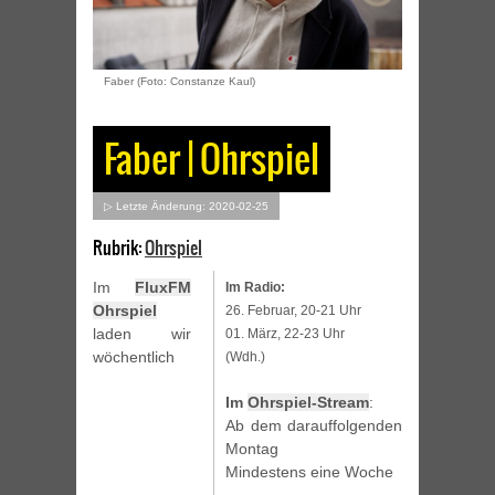
Faber (Foto: Constanze Kaul)
Faber | Ohrspiel
▷ Letzte Änderung: 2020-02-25
Rubrik:
Ohrspiel
Im
FluxFM
Im Radio:
Ohrspiel
26. Februar, 20-21 Uhr
laden wir
01. März, 22-23 Uhr
wöchentlich
(Wdh.)
Im
Ohrspiel-Stream
:
Ab dem darauffolgenden
Montag
Mindestens eine Woche