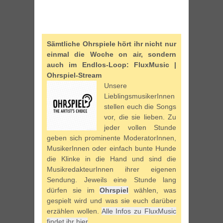
Sämtliche Ohrspiele hört ihr nicht nur
einmal die Woche on air, sondern
auch im Endlos-Loop: FluxMusic |
Ohrspiel-Stream
Unsere
LieblingsmusikerInnen
stellen euch die Songs
vor, die sie lieben. Zu
jeder vollen Stunde
geben sich prominente ModeratorInnen,
MusikerInnen oder einfach bunte Hunde
die Klinke in die Hand und sind die
MusikredakteurInnen ihrer eigenen
Sendung. Jeweils eine Stunde lang
dürfen sie im
Ohrspiel
wählen, was
gespielt wird und was sie euch darüber
erzählen wollen.
Alle Infos zu FluxMusic
findet ihr hier
.