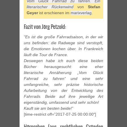
Vom Glück Fahrrad zu fahren. Ein
literarischer Rückenwind
von
Stefan
Geyer
ist erschienen im
marixverlag
.
Fazit von Jörg Petzold:
“Es ist die große Fahrradsaison, in der wir
uns befinden: die Radwege sind verstopft,
die Emotionen kochen über. In Frankreich
läuft die Tour de France.
Deswegen habe ich euch diese beiden
Bücher herausgesucht: eine eher
literarische Annäherung „Vom Glück
Fahrrad zu fahren“ und eine sehr
umfangreiche, sehr präzise historische
Aufarbeitung von der Entwicklung des
Fahrrads. Beide auf ihre jeweilige Art
eigenständig, umfassend und sehr schön!
Kauft sie am besten beide!”
[time-restrict off=”2017-07-25 00:00:00″]
Hörproben (aus rechtlichen Gründen