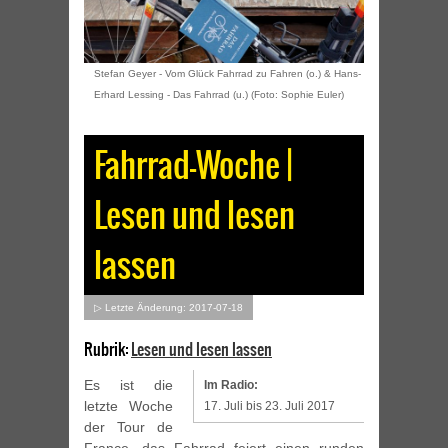
Stefan Geyer - Vom Glück Fahrrad zu Fahren (o.) & Hans-
Erhard Lessing - Das Fahrrad (u.) (Foto: Sophie Euler)
Fahrrad-Woche |
Lesen und lesen
lassen
▷ Letzte Änderung: 2017-07-18
Rubrik:
Lesen und lesen lassen
Es ist die
Im Radio:
letzte Woche
17. Juli bis 23. Juli 2017
der Tour de