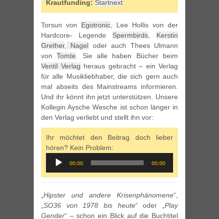
Krautfunding:
Startnext
Torsun von
Egotronic
, Lee Hollis von der
Hardcore- Legende
Spermbirds
,
Kerstin
Grether
,
Nagel
oder auch Thees Ulmann
von
Tomte
. Sie alle haben Bücher beim
Ventil Verlag
heraus gebracht – ein Verlag
für alle Musikliebhaber, die sich gern auch
mal abseits des Mainstreams informieren.
Und ihr könnt ihn jetzt unterstützen. Unsere
Kollegin Aysche Wesche ist schon länger in
den Verlag verliebt und stellt ihn vor:
Ihr möchtet den Beitrag doch lieber
hören? Kein Problem:
Audio
00:00
00:00
Player
„
Hipster und andere Krisenphänomene
“,
„
SO36 von 1978 bis heute
“ oder „
Play
Gender
“ – schon ein Blick auf die Buchtitel