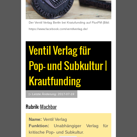
Der Ventil Verlag Berlin bei Kratufunding auf FluxFM (Bild:
https://www.facebook.com/ventilverlag.de/
Ventil Verlag für
Pop- und Subkultur |
Krautfunding
▷ Letzte Änderung: 2017-07-19
Rubrik:
Machbar
Name:
Ventil Verlag
Funktion:
Unabhängiger Verlag für
kritische Pop- und Subkultur.