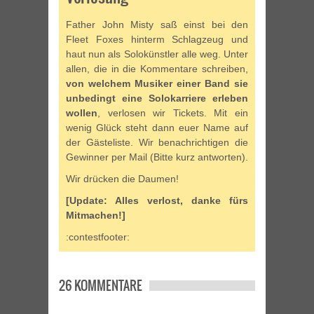
Father John Misty saß einst bei den
Fleet Foxes hinterm Schlagzeug und
haut nun als Solokünstler alle weg. Unter
allen, die in die Kommentare schreiben,
von welchem Musiker einer Band sie
unbedingt eine Solokarriere erleben
wollen
, verlosen wir Tickets. Mit ein
wenig Glück steht dann euer Name auf
der Gästeliste. Wir benachrichtigen die
Gewinner per Mail (Bitte kurz antworten).
Wir drücken die Daumen!
[Update: Alles verlost, danke fürs
Mitmachen!]
:contestfooter:
26 KOMMENTARE