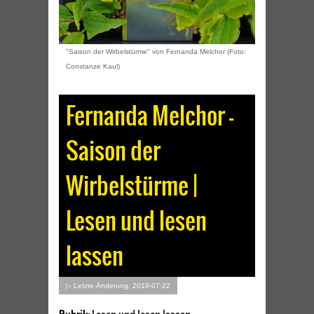
"Saison der Wirbelstürme" von Fernanda Melchor (Foto:
Constanze Kaul)
Fernanda Melchor –
Saison der
Wirbelstürme |
Lesen und lesen
lassen
▷ Letzte Änderung: 2019-07-22