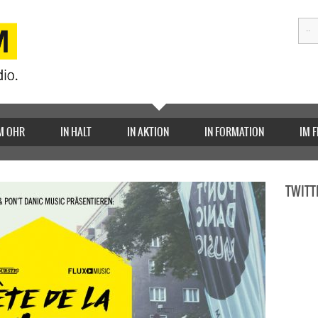
M OHR
IN HALT
IN AKTION
IN FORMATION
IM 
TWITT