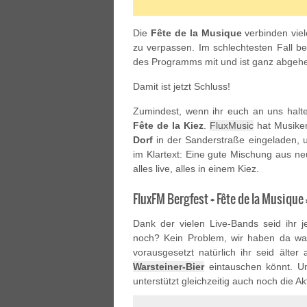
Die
Fête de la Musique
verbinden viel
zu verpassen. Im schlechtesten Fall 
des Programms mit und ist ganz abgehe
Damit ist jetzt Schluss!
Zumindest, wenn ihr euch an uns halt
Fête de la Kiez
.
FluxMusic
hat Musiker
Dorf
in der Sanderstraße eingeladen, u
im Klartext: Eine gute Mischung aus n
alles live, alles in einem Kiez.
FluxFM Bergfest + Fête de la Musique =
Dank der vielen Live-Bands seid ihr 
noch? Kein Problem, wir haben da was 
vorausgesetzt natürlich ihr seid älte
Warsteiner-Bier
eintauschen könnt. Und
unterstützt gleichzeitig auch noch die A