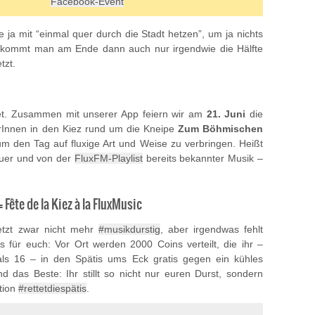
Facebook-Event
e ja mit “einmal quer durch die Stadt hetzen”, um ja nichts
bekommt man am Ende dann auch nur irgendwie die Hälfte
tzt.
et. Zusammen mit unserer App feiern wir am
21. Juni
die
Innen in den Kiez rund um die Kneipe
Zum Böhmischen
m den Tag auf fluxige Art und Weise zu verbringen. Heißt
euer und von der
FluxFM-Playlist
bereits bekannter Musik –
 Fête de la Kiez à la FluxMusic
jetzt zwar nicht mehr
#musikdurstig
, aber irgendwas fehlt
für euch: Vor Ort werden 2000 Coins verteilt, die ihr –
r als 16 – in den Spätis ums Eck gratis gegen ein kühles
 das Beste: Ihr stillt so nicht nur euren Durst, sondern
ktion
#rettetdiespätis
.