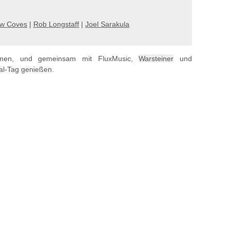
ow Coves
|
Rob Longstaff
|
Joel Sarakula
mmen, und gemeinsam mit FluxMusic,
Warsteiner
und
al-Tag genießen.