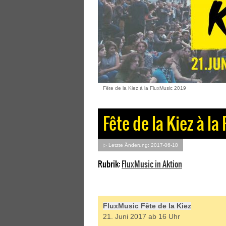
Fête de la Kiez à la FluxMusic 2019
Fête de la Kiez à la
▷ Letzte Änderung: 2017-06-18
Rubrik:
FluxMusic in Aktion
FluxMusic Fête de la Kiez
21. Juni 2017 ab 16 Uhr