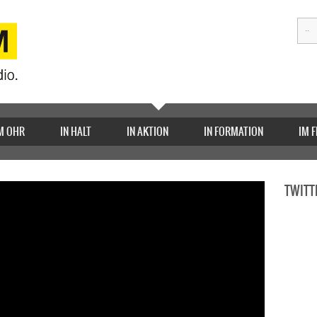
M OHR
IN HALT
IN AKTION
IN FORMATION
IM 
TWITT