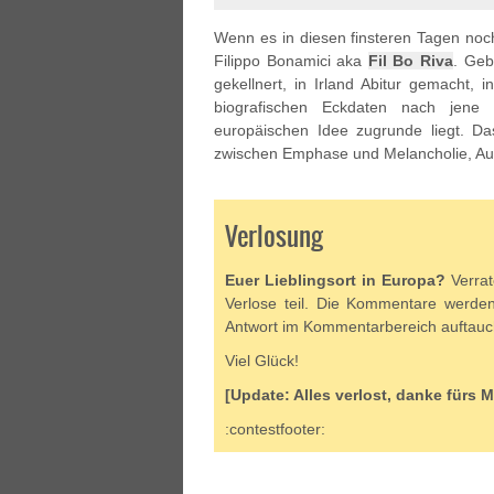
Wenn es in diesen finsteren Tagen noch 
Filippo Bonamici aka
Fil Bo Riva
. Geb
gekellnert, in Irland Abitur gemacht, i
biografischen Eckdaten nach jene in
europäischen Idee zugrunde liegt. 
zwischen Emphase und Melancholie, Au
Verlosung
Euer Lieblingsort in Europa?
Verrat
Verlose teil. Die Kommentare werde
Antwort im Kommentarbereich auftauch
Viel Glück!
[Update: Alles verlost, danke fürs 
:contestfooter: