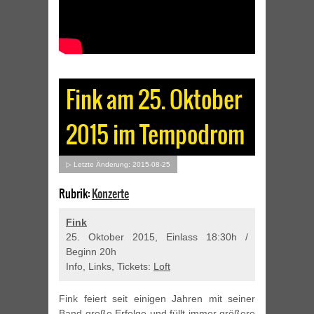
Fink am 25. Oktober
2015 im Tempodrom
▷ Letzte Änderung: 2015-08-25
Rubrik:
Konzerte
Fink
25. Oktober 2015, Einlass 18:30h /
Beginn 20h
Info, Links, Tickets:
Loft
Fink feiert seit einigen Jahren mit seiner
Band große Erfolge und füllt immer größere