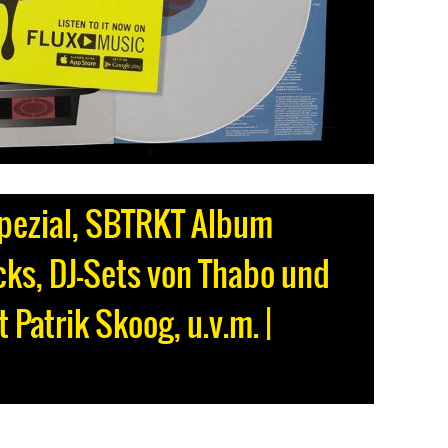
Spezial, SBTRKT Album
cks, DJ-Sets von Thabo und
 Patrik Skoog, u.v.m. |