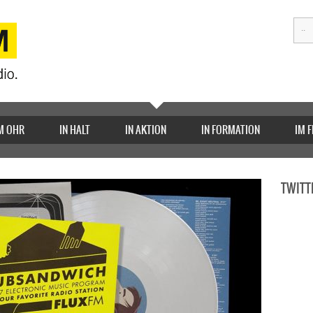
M OHR
IN HALT
IN AKTION
IN FORMATION
IM 
TWITT