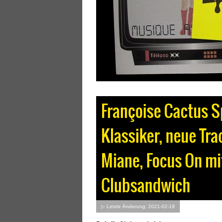
Françoise Cactus 
Klassiker, neue Tra
Miane, Focus On mit
Clubsandwich
▷ Letzte Änderung: 2021-02-19