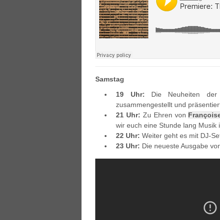
Samstag
19 Uhr:
Die Neuheiten der
zusammengestellt und präsentier
21 Uhr:
Zu Ehren von
François
wir euch eine Stunde lang Musik
22 Uhr:
Weiter geht es mit DJ-Se
23 Uhr:
Die neueste Ausgabe v