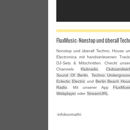
FluxMusic: Nonstop und überall Tech
Nonstop und überall Techno, House u
Electronica mit handverlesenen Track
DJ-Sets & Mitschnitten. Checkt unse
Channels
Klubradio
,
Clubsandwic
Sound Of Berlin
,
Techno Undergroun
Eclectic Electric
und
Berlin Beach Hou
Radio
. Mit unserer App
FluxMusi
Webplayer
oder
StreamURL
.
:infoboxmathi: