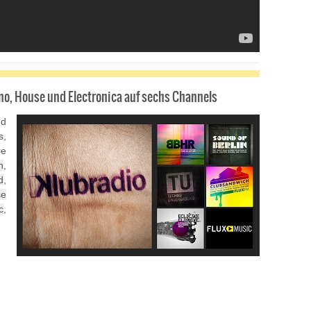
no, House und Electronica auf sechs Channels
nd
s,
re
h
,
d
,
se
c
,