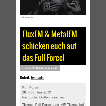
Pressebild
FluxFM & MetalFM
schicken euch auf
das Full Force!
▷ Letzte Änderung: 2019-01-10
Rubrik:
Festivals
Full Force
28. – 30. Juni 2019
Ferropolis, Gräfenhainichen
Tickets:
Full Force
oder
VIP-Tickets bei