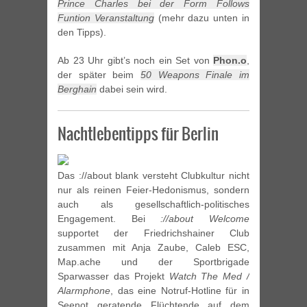
Prince Charles bei der Form Follows
Funtion Veranstaltung
(mehr dazu unten in
den Tipps).
Ab 23 Uhr gibt’s noch ein Set von
Phon.o
,
der später beim
50 Weapons Finale im
Berghain
dabei sein wird.
Nachtlebentipps für Berlin
Das ://about blank versteht Clubkultur nicht
nur als reinen Feier-Hedonismus, sondern
auch als gesellschaftlich-politisches
Engagement. Bei
://about Welcome
supportet der Friedrichshainer Club
zusammen mit Anja Zaube, Caleb ESC,
Map.ache und der Sportbrigade
Sparwasser das Projekt
Watch The Med /
Alarmphone
, das eine Notruf-Hotline für in
Seenot geratende Flüchtende auf dem