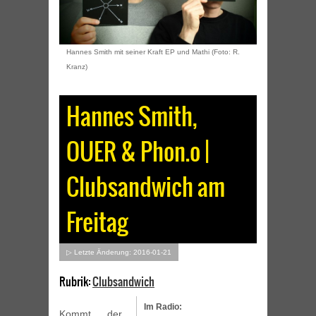
Hannes Smith mit seiner Kraft EP und Mathi (Foto: R.
Kranz)
Hannes Smith,
OUER & Phon.o |
Clubsandwich am
Freitag
▷ Letzte Änderung: 2016-01-21
Rubrik:
Clubsandwich
Im Radio:
Kommt der