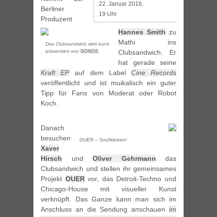
22. Januar 2016,
Berliner
19 Uhr
Produzent
Hannes Smith
zu
Mathi ins
Das Clubsandwich wird euch
präsentiert von
SONOS
Clubsandwich. Er
hat gerade seine
Kraft EP
auf dem Label
Cine Records
veröffentlicht und ist muikalisch ein guter
Tipp für Fans von Moderat oder Robot
Koch.
Danach
besuchen
OUER – Großklicken!
Xaver
Hirsch
und
Oliver Gehrmann
das
Clubsandwich und stellen ihr gemeinsames
Projekt
OUER
vor, das Detroit-Techno und
Chicago-House mit visueller Kunst
verknüpft. Das Ganze kann man sich im
Anschluss an die Sendung anschauen
im