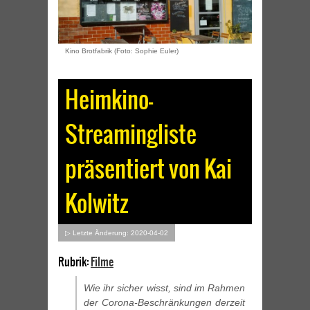
Kino Brotfabrik (Foto: Sophie Euler)
Heimkino-
Streamingliste
präsentiert von Kai
Kolwitz
▷ Letzte Änderung: 2020-04-02
Rubrik:
Filme
Wie ihr sicher wisst, sind im Rahmen
der Corona-Beschränkungen derzeit