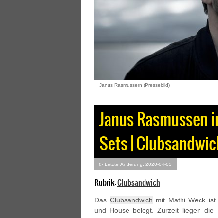
Janus Rasmussern (Pressebild)
Janus Rasmussen i
Sets | Clubsandwic
▷ Letzte Änderung: 2020-04-03
Rubrik:
Clubsandwich
Das
Clubsandwich
mit Mathi Weck ist 
und House belegt. Zurzeit liegen die