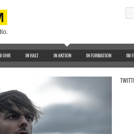
M OHR
IN HALT
IN AKTION
IN FORMATION
IM 
TWITT