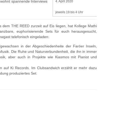
ewohnt spannende Interviews
4. April 2020
jeweils 19 bis 4 Uhr
 dem THE REED zurzeit auf Eis liegen, hat Kollege Mathi
nzbare, euphorisierende Sets für euch herausgesucht,
wgast telefonisch eingeladen:
gewachsen in der Abgeschiedenheite der Faröer Inseln,
t Musik. Die Ruhe und Naturverbundenheit, die ihn in immer
usik, aber auch in Projekte wie Kiasmos mit Pianist und
ín auf Ki Records. Im Clubsandwich erzählt er mehr dazu
ndung produziertes Set.