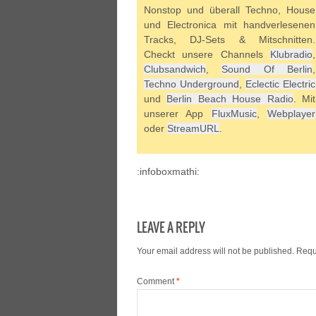
Nonstop und überall Techno, House
und Electronica mit handverlesenen
Tracks, DJ-Sets & Mitschnitten.
Checkt unsere Channels
Klubradio
,
Clubsandwich
,
Sound Of Berlin
,
Techno Underground
,
Eclectic Electric
und
Berlin Beach House Radio
. Mit
unserer App
FluxMusic
,
Webplayer
oder
StreamURL
.
:infoboxmathi:
LEAVE A REPLY
Your email address will not be published.
Requ
Comment
*