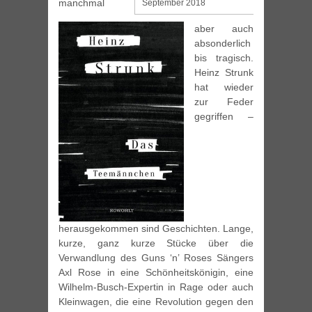
manchmal
September 2018
aber auch
absonderlich
bis tragisch.
Heinz Strunk
hat wieder
zur Feder
gegriffen –
herausgekommen sind Geschichten. Lange,
kurze, ganz kurze Stücke über die
Verwandlung des Guns ‘n’ Roses Sängers
Axl Rose in eine Schönheitskönigin, eine
Wilhelm-Busch-Expertin in Rage oder auch
Kleinwagen, die eine Revolution gegen den