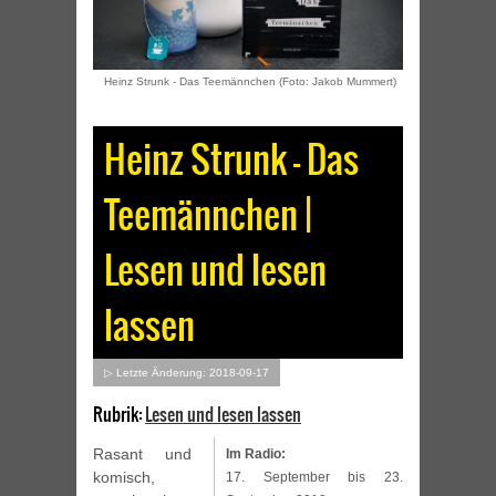
Heinz Strunk - Das Teemännchen (Foto: Jakob Mummert)
Heinz Strunk – Das
Teemännchen |
Lesen und lesen
lassen
▷ Letzte Änderung: 2018-09-17
Rubrik:
Lesen und lesen lassen
Rasant und
Im Radio:
komisch,
17. September bis 23.