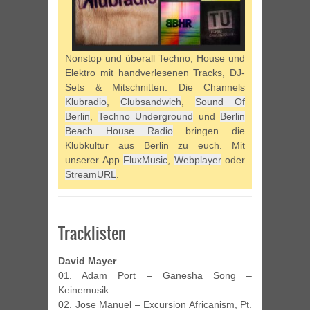
Nonstop und überall Techno, House und
Elektro mit handverlesenen Tracks, DJ-
Sets & Mitschnitten. Die Channels
Klubradio
,
Clubsandwich
,
Sound Of
Berlin
,
Techno Underground
und
Berlin
Beach House Radio
bringen die
Klubkultur aus Berlin zu euch. Mit
unserer App
FluxMusic
,
Webplayer
oder
StreamURL
.
Tracklisten
David Mayer
01. Adam Port – Ganesha Song –
Keinemusik
02. Jose Manuel – Excursion Africanism, Pt.