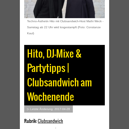
Techno-Ästhetin Hito mit Clubsandwich-Host Mathi Weck -
Samstag ab 22 Uhr wird losgestampft (Foto: Constanze
Kaul)
Hito, DJ-Mixe &
Partytipps |
Clubsandwich am
Wochenende
▷ Letzte Änderung: 2017-04-28
Rubrik:
Clubsandwich