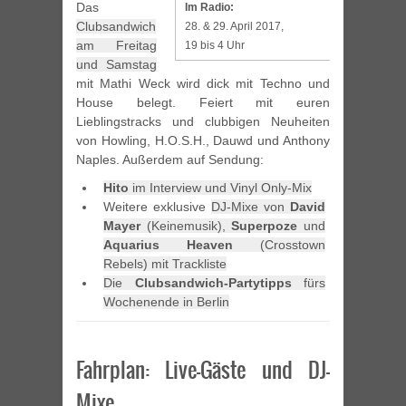
Das
Im Radio:
Clubsandwich
28. & 29. April 2017,
am Freitag
19 bis 4 Uhr
und Samstag
mit Mathi Weck wird dick mit Techno und
House belegt. Feiert mit euren
Lieblingstracks und clubbigen Neuheiten
von Howling, H.O.S.H., Dauwd und Anthony
Naples. Außerdem auf Sendung:
Hito
im Interview und Vinyl Only-Mix
Weitere exklusive
DJ-Mixe von
David
Mayer
(Keinemusik),
Superpoze
und
Aquarius Heaven
(Crosstown
Rebels) mit
Trackliste
Die
Clubsandwich-Partytipps
fürs
Wochenende in Berlin
Fahrplan: Live-Gäste und DJ-
Mixe