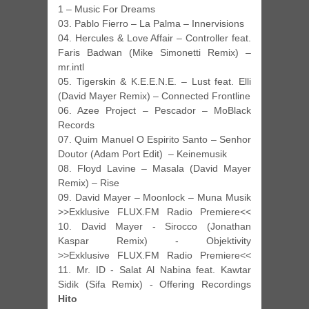
1 – Music For Dreams
03. Pablo Fierro – La Palma – Innervisions
04. Hercules & Love Affair – Controller feat.
Faris Badwan (Mike Simonetti Remix) –
mr.intl
05. Tigerskin & K.E.E.N.E. – Lust feat. Elli
(David Mayer Remix) – Connected Frontline
06. Azee Project – Pescador – MoBlack
Records
07. Quim Manuel O Espirito Santo – Senhor
Doutor (Adam Port Edit) – Keinemusik
08. Floyd Lavine – Masala (David Mayer
Remix) – Rise
09. David Mayer – Moonlock – Muna Musik
>>Exklusive FLUX.FM Radio Premiere<<
10. David Mayer - Sirocco (Jonathan
Kaspar Remix) - Objektivity
>>Exklusive FLUX.FM Radio Premiere<<
11. Mr. ID - Salat Al Nabina feat. Kawtar
Sidik (Sifa Remix) - Offering Recordings
Hito