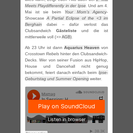
Meets Playdifferently in der Ipse
. Und am 4.
Mai ist sie beim
Your Mom’s Agency
-
Showcase
A Partial Eclipse of the <3 im
Berghain
dabei – dafür verlost das
Clubsandwich
Gästeliste
und die ist
mittlerweile voll (>>
AGB
).
Ab 23 Uhr ist dann
Aquarius Heaven
von
Crosstown Rebels
hinter den Clubsandwich-
Decks. Wer von seiner Fusion aus HipHop,
House und Dancehall nicht genug
bekommt, feiert danach einfach beim
Ipse-
Geburtstag und Summer Opening
weiter.