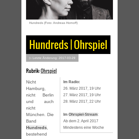
Hundreds (Foto: Andreas Hornoff)
Hundreds | Ohrspiel
▷ Letzte Änderung: 2017-03-29
Rubrik:
Ohrspiel
Nicht
Im Radio:
Hamburg,
26. März 2017, 19 Uhr
nicht Berlin
27. März 2017, 19 Uhr
und auch
28. März 2017, 22 Uhr
nicht
München. Die
Im
Ohrspiel-Stream
:
Band
Ab dem 2. April 2017
Hundreds
,
Mindestens eine Woche
bestehend