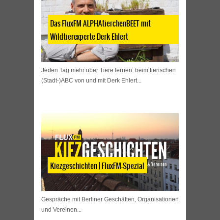
Das FluxFM ALPHAtierchenBEET mit
Wildtierexperte Derk Ehlert
Jeden Tag mehr über Tiere lernen: beim tierischen
(Stadt-)ABC von und mit Derk Ehlert...
Kiezgeschichten | FluxFM-Spezial
Gespräche mit Berliner Geschäften, Organisationen
und Vereinen...