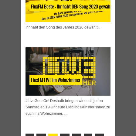
FluxFM Beste – Ihr habt DEN Song 2020 gewählt
Ihr habt den Song des Jahres 2020 gewählt...
FluxFM LIVE im Wohnzimmer
#LiveGoesOn! Deshalb bringen wir euch jeden
Sonntag ab 19 Uhr eure Lieblingskünstler*innen zu
euch ins Wohnzimmer. ...