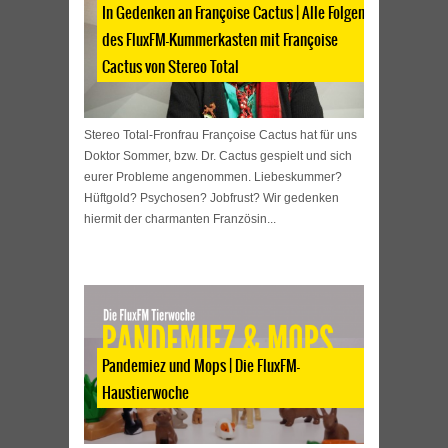
In Gedenken an Françoise Cactus | Alle Folgen
des FluxFM-Kummerkasten mit Françoise
Cactus von Stereo Total
Stereo Total-Fronfrau Françoise Cactus hat für uns
Doktor Sommer, bzw. Dr. Cactus gespielt und sich
eurer Probleme angenommen. Liebeskummer?
Hüftgold? Psychosen? Jobfrust? Wir gedenken
hiermit der charmanten Französin...
Pandemiez und Mops | Die FluxFM-
Haustierwoche