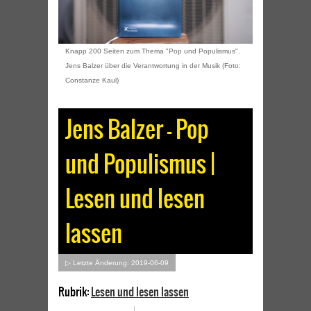
Knapp 200 Seiten zum Thema "Pop und Populismus".
Jens Balzer über die Verantwortung in der Musik (Foto:
Constanze Kaul)
Jens Balzer – Pop
und Populismus |
Lesen und lesen
lassen
▷ Letzte Änderung: 2019-06-09
Rubrik:
Lesen und lesen lassen