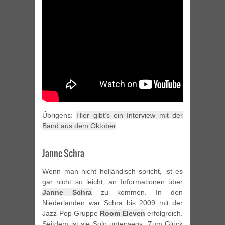
Übrigens:
Hier gibt’s ein Interview mit der
Band aus dem Oktober
.
Janne Schra
Wenn man nicht holländisch spricht, ist es
gar nicht so leicht, an Informationen über
Janne Schra
zu kommen. In den
Niederlanden war Schra bis 2009 mit der
Jazz-Pop Gruppe
Room Eleven
erfolgreich.
Seitdem ist sie Solo unterwegs. Zum Glück