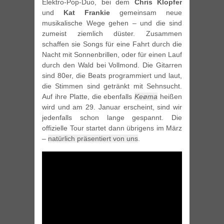
Elektro-Pop-Duo, bei dem
Chris Klopfer
und
Kat Frankie
gemeinsam neue
musikalische Wege gehen – und die sind
zumeist ziemlich düster. Zusammen
schaffen sie Songs für eine Fahrt durch die
Nacht mit Sonnenbrillen, oder für einen Lauf
durch den Wald bei Vollmond. Die Gitarren
sind 80er, die Beats programmiert und laut,
die Stimmen sind getränkt mit Sehnsucht.
Auf ihre Platte, die ebenfalls
Keøma
heißen
wird und am 29. Januar erscheint, sind wir
jedenfalls schon lange gespannt. Die
offizielle Tour startet dann übrigens im März
–
natürlich präsentiert von uns
.