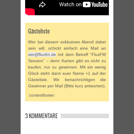
Gästeliste
Wer bei diesem exklusiven Abend dabei
sein will, schickt einfach eine Mail an
win@fluxfm.de
mit dem Betreff “FluxFM
Session” – denn Karten gibt es nicht zu
kaufen, nur zu gewinnen. Mit ein wenig
Glück steht dann euer Name +1 auf der
Gästeliste. Wir benachrichtigen die
Gewinner per Mail (Bitte kurz antworten).
:contestfooter:
3 KOMMENTARE