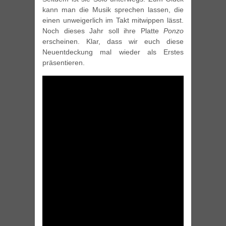
kann man die Musik sprechen lassen, die
einen unweigerlich im Takt mitwippen lässt.
Noch dieses Jahr soll ihre Platte
Ponzo
erscheinen. Klar, dass wir euch diese
Neuentdeckung mal wieder als Erstes
präsentieren.