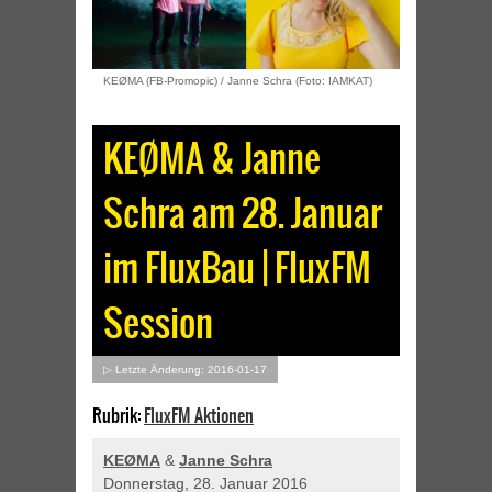
KEØMA (FB-Promopic) / Janne Schra (Foto: IAMKAT)
KEØMA & Janne
Schra am 28. Januar
im FluxBau | FluxFM
Session
▷ Letzte Änderung: 2016-01-17
Rubrik:
FluxFM Aktionen
KEØMA
&
Janne Schra
Donnerstag, 28. Januar 2016