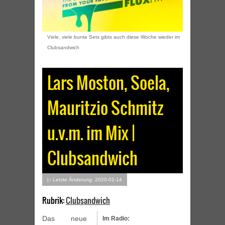
Viele, viele bunte Sets gibts auch diese Woche wieder im
Clubsandwich
Lars Moston, Soela,
Mauritzio Schmitz
u.v.m. im Mix |
Clubsandwich
▷ Letzte Änderung: 2020-02-14
Rubrik:
Clubsandwich
Das neue
Im Radio: