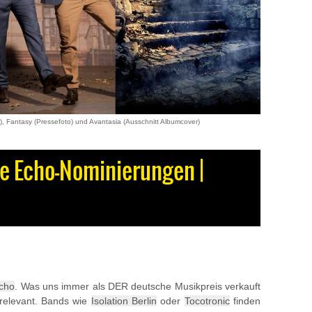
, Fantasy (Pressefoto) und Avantasia (Ausschnitt Albumcover)
e Echo-Nominierungen |
cho
. Was uns immer als DER deutsche Musikpreis verkauft
h relevant. Bands wie
Isolation Berlin
oder
Tocotronic
finden