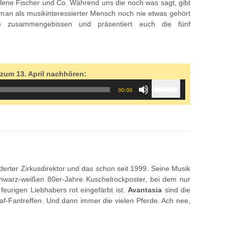
lene Fischer und Co. Während uns die noch was sagt, gibt
 man als musikinteressierter Mensch noch nie etwas gehört
e zusammengebissen und präsentiert euch die fünf
]
 zum 13. April nachhören:
Use
00:00
Up/Down
Arrow
keys
to
increase
or
decrease
derter Zirkusdirektor und das schon seit 1999. Seine Musik
volume.
chwarz-weißen 80er-Jahre Kuschelrockposter, bei dem nur
feurigen Liebhabers rot eingefärbt ist.
Avantasia
sind die
f-Fantreffen. Und dann immer die vielen Pferde. Ach nee,