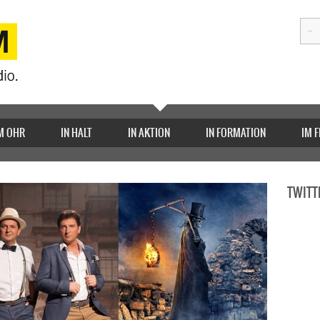
M OHR
IN HALT
IN AKTION
IN FORMATION
IM 
TWITT