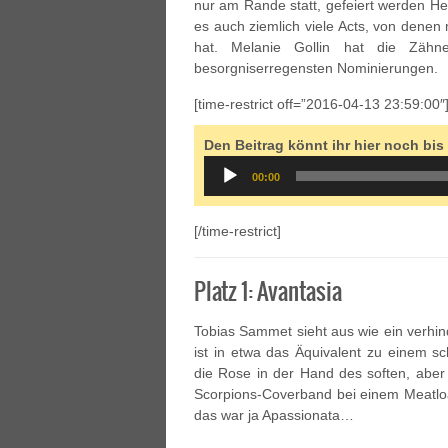
nur am Rande statt, gefeiert werden He
es auch ziemlich viele Acts, von denen
hat. Melanie Gollin hat die Zähn
besorgniserregensten Nominierungen.
[time-restrict off=”2016-04-13 23:59:00″
Den Beitrag könnt ihr hier noch bis
Audio
00:00
Player
[/time-restrict]
Platz 1: Avantasia
Tobias Sammet sieht aus wie ein verhin
ist in etwa das Äquivalent zu einem s
die Rose in der Hand des soften, aber 
Scorpions-Coverband bei einem Meatloa
das war ja Apassionata…