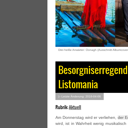
Drei heiße Anwärter: Oonagh (Ausschnitt Albumcover)
Besorgniserregend
Listomania
▷ Letzte Änderung: 2016-04-06
Rubrik:
Aktuell
Am Donnerstag wird er verliehen,
der E
wird, ist in Wahrheit wenig musikalisc