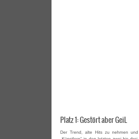
Platz 1: Gestört aber GeiL
Der Trend, alte Hits zu nehmen und
„Künstlern“ in den letzten zwei bis dr