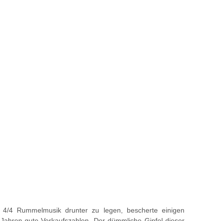
 4/4 Rummelmusik drunter zu legen, bescherte einigen
ei Jahren gute Verkaufszahlen. Der dümmliche Gipfel dieser