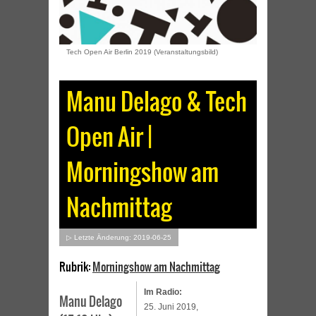
Tech Open Air Berlin 2019 (Veranstaltungsbild)
Manu Delago & Tech
Open Air |
Morningshow am
Nachmittag
▷ Letzte Änderung: 2019-06-25
Rubrik:
Morningshow am Nachmittag
Im Radio:
Manu Delago
25. Juni 2019,