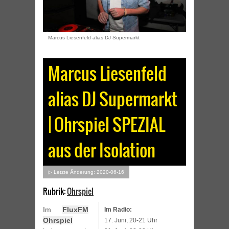
Marcus Liesenfeld alias DJ Supermarkt
Marcus Liesenfeld
alias DJ Supermarkt
| Ohrspiel SPEZIAL
aus der Isolation
▷ Letzte Änderung: 2020-06-16
Rubrik:
Ohrspiel
Im
FluxFM
Im Radio:
Ohrspiel
17. Juni, 20-21 Uhr