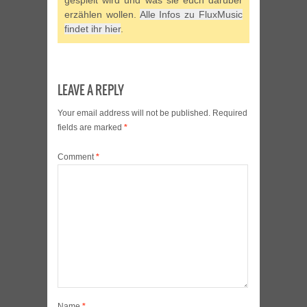
gespielt wird und was sie euch darüber
erzählen wollen.
Alle Infos zu FluxMusic
findet ihr hier
.
LEAVE A REPLY
Your email address will not be published.
Required
fields are marked
*
Comment
*
Name
*