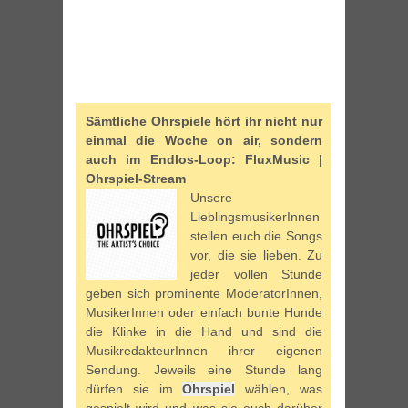
Sämtliche Ohrspiele hört ihr nicht nur
einmal die Woche on air, sondern
auch im Endlos-Loop: FluxMusic |
Ohrspiel-Stream
Unsere
LieblingsmusikerInnen
stellen euch die Songs
vor, die sie lieben. Zu
jeder vollen Stunde
geben sich prominente ModeratorInnen,
MusikerInnen oder einfach bunte Hunde
die Klinke in die Hand und sind die
MusikredakteurInnen ihrer eigenen
Sendung. Jeweils eine Stunde lang
dürfen sie im
Ohrspiel
wählen, was