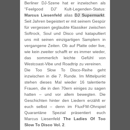
Berliner DJ-Szene hat er inzwischen als
“Feelgood DJ” Kult-Legenden-Status:
Marcus Liesenfeld
alias
DJ Supermarkt
.
Seit Jahren begeistert er mit seinem Gespür
für vergessen geglaubte Klassiker zwischen
Softrock, Soul und Disco und katapultiert
uns mit seinen einzigartigen Samplern in
vergangene Zeiten. Ob auf Platte oder live,
wie kein zweiter schafft er es immer wieder,
das sommerlich leichte Gefühl von
Westcoast-Vibe und Roadtrip zu vereinen.
Die Too Slow To Disco-Reihe geht
inzwischen in die 7. Runde. Im Mittelpunkt
stehen dieses Mal wieder 16 talentierte
Frauen, die in den 70ern einiges zu sagen
hatten – und vor allem bewegten. Die
Geschichten hinter den Liedern erzählt er
euch selbst – denn im FluxFM-Ohrspiel
Quarantäne Spezial präsentiert euch
Marcus Liesenfeld
The Ladies Of Too
Slow To Disco Vol. 2
.