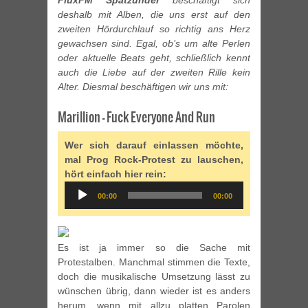
FluxFM Spätzünder
beschäftigt sich
deshalb mit Alben, die uns erst auf den
zweiten Hördurchlauf so richtig ans Herz
gewachsen sind. Egal, ob’s um alte Perlen
oder aktuelle Beats geht, schließlich kennt
auch die Liebe auf der zweiten Rille kein
Alter. Diesmal beschäftigen wir uns mit:
Marillion – Fuck Everyone And Run
Wer sich darauf einlassen möchte,
mal Prog Rock-Protest zu lauschen,
hört einfach hier rein:
Audio
00:00
00:00
Player
Es ist ja immer so die Sache mit
Protestalben. Manchmal stimmen die Texte,
doch die musikalische Umsetzung lässt zu
wünschen übrig, dann wieder ist es anders
herum, wenn mit allzu platten Parolen