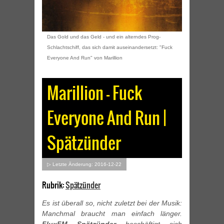
Das Gold und das Geld - und ein alterndes Prog-
Schlachtschiff, das sich damit auseinandersetzt: "Fuck
Everyone And Run" von Marillion
Marillion – Fuck
Everyone And Run |
Spätzünder
▷ Letzte Änderung: 2016-12-22
Rubrik:
Spätzünder
Es ist überall so, nicht zuletzt bei der Musik:
Manchmal braucht man einfach länger.