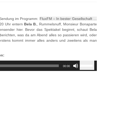
decrease
volume.
e Sendung im Programm:
FluxFM – In bester Gesellschaft …
 20 Uhr entern
Bela B.
, Rummelsnuff, Monsieur Bonaparte
ensender hier. Bevor das Spektakel beginnt, schaut Bela
 berichten, was da am Abend alles so passieren wird, oder
 erstens kommt immer alles anders und zweitens als man
en:
Use
00:00
Up/Down
Arrow
keys
to
increase
or
decrease
volume.