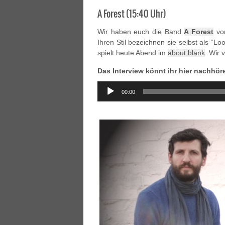
A Forest (15:40 Uhr)
Wir haben euch die Band
A Forest
vor
Ihren Stil bezeichnen sie selbst als “
spielt heute Abend im
about blank
. Wir 
Das Interview könnt ihr hier nachhör
Audio
00:00
Player