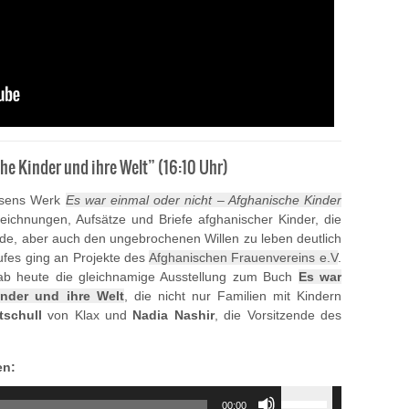
che Kinder und ihre Welt” (16:10 Uhr)
msens Werk
Es war einmal oder nicht – Afghanische Kinder
Zeichnungen, Aufsätze und Briefe afghanischer Kinder, die
ude, aber auch den ungebrochenen Willen zu leben deutlich
ufes ging an Projekte des
Afghanischen Frauenvereins e.V
.
ab heute die gleichnamige Ausstellung zum Buch
Es war
inder und ihre Welt
, die nicht nur Familien mit Kindern
tschull
von Klax und
Nadia Nashir
, die Vorsitzende des
en:
Use
00:00