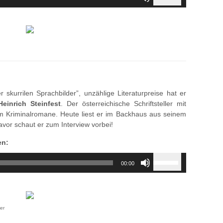
Up/Down
Arrow
keys
to
increase
or
decrease
volume.
 skurrilen Sprachbilder”, unzählige Literaturpreise hat er
Heinrich Steinfest
. Der österreichische Schriftsteller mit
em Kriminalromane. Heute liest er im Backhaus aus seinem
avor schaut er zum Interview vorbei!
en:
Use
00:00
Up/Down
Arrow
keys
to
er
increase
or