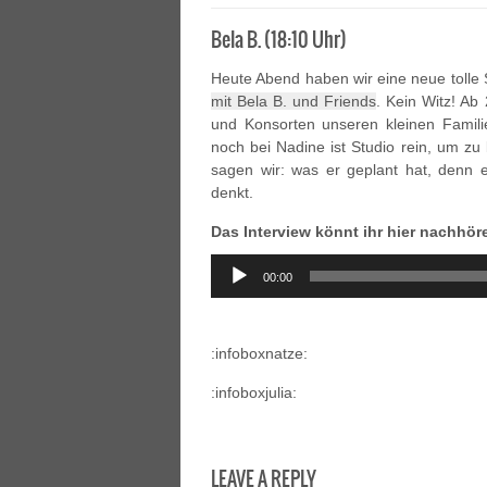
Bela B. (18:10 Uhr)
Heute Abend haben wir eine neue toll
mit Bela B. und Friends
. Kein Witz! Ab
und Konsorten unseren kleinen Famili
noch bei Nadine ist Studio rein, um zu
sagen wir: was er geplant hat, denn
denkt.
Das Interview könnt ihr hier nachhör
Audio
00:00
Player
:infoboxnatze:
:infoboxjulia:
LEAVE A REPLY