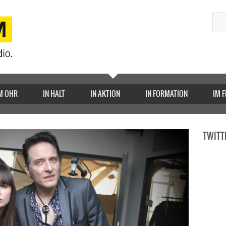
M OHR
IN HALT
IN AKTION
IN FORMATION
IM 
TWITT