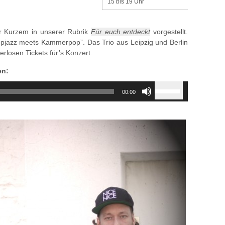
15 bis 19 Uhr
 Kurzem in unserer Rubrik
Für euch entdeckt
vorgestellt.
Loopjazz meets Kammerpop”. Das Trio aus Leipzig und Berlin
verlosen Tickets für’s Konzert.
en:
Use
00:00
Up/Down
Arrow
keys
to
increase
or
decrease
volume.