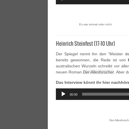
Player
Es war einmal oder nicht
Heinrich Steinfest (17:10 Uhr)
Der Spiegel nennt ihn den “Meister der
bereits gewonnen, die Rede ist von
australischen Wurzeln schreibt vor all
neuen Roman
Der Allesforscher
. Aber d
Das Interview könnt ihr hier nachhör
Audio
00:00
Player
Der Allesforsch