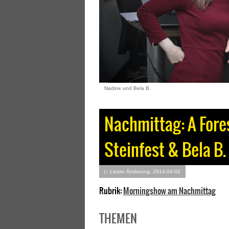
Nadine und Bela B.
Nachmittag: A Fores
Steinfest & Bela B.
▷ Letzte Änderung: 2014-04-02
Rubrik:
Morningshow am Nachmittag
THEMEN