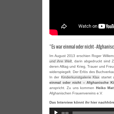
“Es war einmal oder nicht – Afghanis
Im August 2013 erschien Roger Wille
und ihre Welt
, darin abgedruckt sind 
deren Alltag und Krieg, Trauer und Fre
widerspiegelt. Der Erlös des Buchverka
In der
Kinderkunstgalerie Klax
startet 
einmal oder nicht – Afghanische K
anspricht. Zu uns kommen
Heiko Mat
Afghanischen Frauenvereins e.V.
Das Interview könnt ihr hier nachhör
Audio
00:00