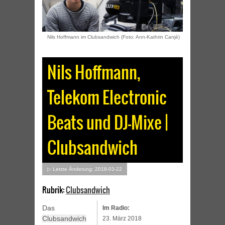
Nils Hoffmann im Clubsandwich (Foto: Ann-Kathrin Canjé)
Nils Hoffmann,
Telekom Electronic
Beats und DJ-Mixe |
Clubsandwich
▷ Letzte Änderung: 2018-03-22
Rubrik:
Clubsandwich
Das
Im Radio:
Clubsandwich
23. März 2018