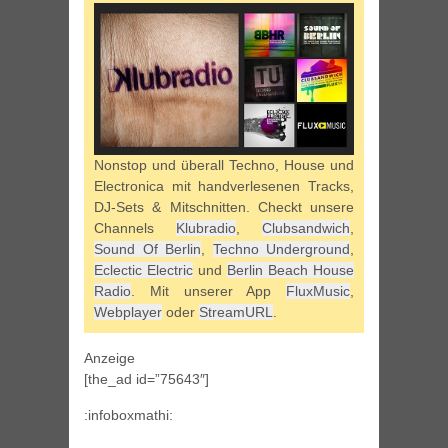
Nonstop und überall Techno, House und
Electronica mit handverlesenen Tracks,
DJ-Sets & Mitschnitten. Checkt unsere
Channels
Klubradio
,
Clubsandwich
,
Sound Of Berlin
,
Techno Underground
,
Eclectic Electric
und
Berlin Beach House
Radio
. Mit unserer App
FluxMusic
,
Webplayer
oder
StreamURL
.
Anzeige
[the_ad id=”75643″]
:infoboxmathi: