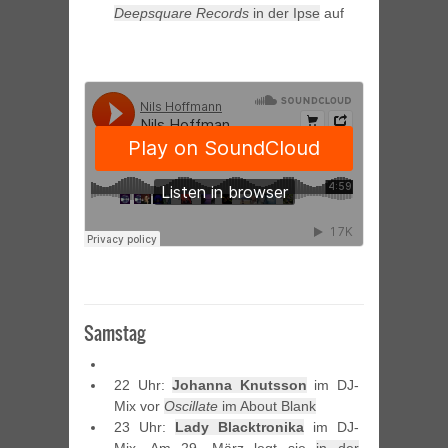
Deepsquare Records
in der Ipse
auf
Samstag
22 Uhr:
Johanna Knutsson
im DJ-
Mix vor
Oscillate
im About Blank
23 Uhr:
Lady Blacktronika
im DJ-