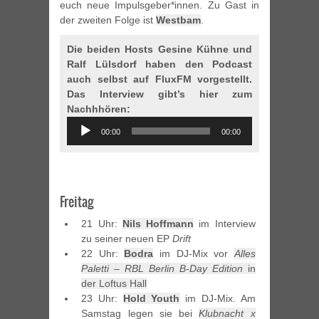
euch neue Impulsgeber*innen. Zu Gast in
der zweiten Folge ist
Westbam
.
Die beiden Hosts Gesine Kühne und
Ralf Lülsdorf haben den Podcast
auch selbst auf FluxFM vorgestellt.
Das Interview gibt’s hier zum
Nachhhören:
Audio
00:00
00:00
Player
Freitag
21 Uhr:
Nils Hoffmann
im Interview
zu seiner neuen EP
Drift
22 Uhr:
Bodra
im DJ-Mix vor
Alles
Paletti – RBL Berlin B-Day Edition
in
der Loftus Hall
23 Uhr:
Hold Youth
im DJ-Mix. Am
Samstag legen sie bei
Klubnacht x