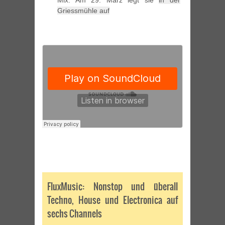
Mix. Am 29. März legt sie
in der
Griessmühle auf
FluxMusic: Nonstop und überall
Techno, House und Electronica auf
sechs Channels