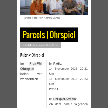
Parcels (Foto: Ann-Kathrin Canjé)
Parcels | Ohrspiel
▷ Letzte Änderung: 2018-11-16
Rubrik:
Ohrspiel
Im
FluxFM
Im Radio:
Ohrspiel
14. November 2018, 20-21
laden wir
Uhr
wöchentlich
18. November 2018, 22-23
Uhr
(Wdh.)
Im
Ohrspiel-Stream
:
Ab dem darauf folgenden