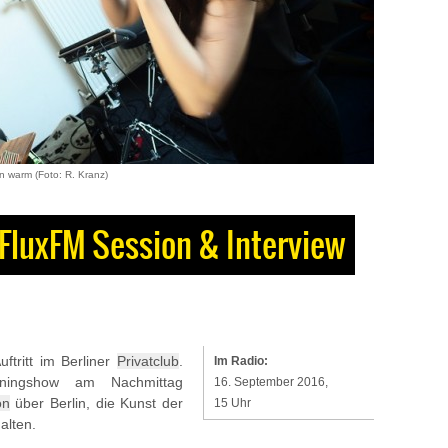
on warm (Foto: R. Kranz)
| FluxFM Session & Interview
ftritt im Berliner
Privatclub
.
Im Radio:
ningshow am Nachmittag
16. September 2016,
on
über Berlin, die Kunst der
15 Uhr
alten.