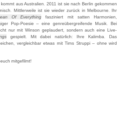
d kommt aus Australien. 2011 ist sie nach Berlin gekommen
isch. Mittlerweile ist sie wieder zurück in Melbourne. Ihr
ean Of Everything
fasziniert mit satten Harmonien,
ngiger Pop-Poesie – eine genreübergreifende Musik. Bei
cht nur mit Winson geplaudert, sondern auch eine Live-
ings
gespielt. Mit dabei natürlich: Ihre Kalimba. Das
zeichen, vergleichbar etwas mit Tims Struppi – ohne wird
euch mitgefilmt!