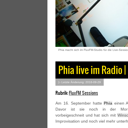
Phia macht sich im FluxFM-Studio für die Live-Sessi
Phia live im Radio 
▷ Letzte Änderung: 2016-09-29
Rubrik:
FluxFM Sessions
Am 16. September hatte
Phia
einen Au
Davor ist sie noch in der Mor
vorbeigeschneit und hat sich mit
Wins
Improvisation und noch viel mehr unterh