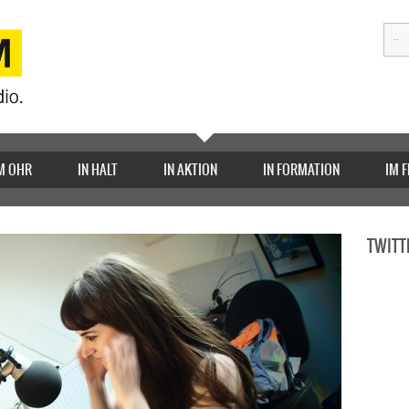
M OHR
IN HALT
IN AKTION
IN FORMATION
IM 
TWITT