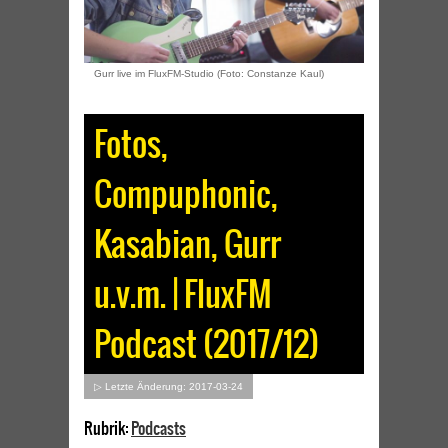
Gurr live im FluxFM-Studio (Foto: Constanze Kaul)
Fotos,
Compuphonic,
Kasabian, Gurr
u.v.m. | FluxFM
Podcast (2017/12)
▷ Letzte Änderung: 2017-03-24
Rubrik:
Podcasts