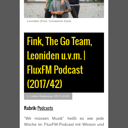
Leoniden (Foto: Constanze Kaul)
Fink, The Go Team,
Leoniden u.v.m. |
FluxFM Podcast
(2017/42)
▷ Letzte Änderung: 2017-10-20
Rubrik:
Podcasts
“Wir müssen Musik” heißt es wie jede
Woche im FluxFM-Podcast mit Winson und