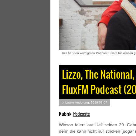
Ueli hat den würdigsten Podcast-Ersatz für Winson ge
Lizzo, The National,
FluxFM Podcast (20
▷ Letzte Änderung: 2019-03-07
Rubrik:
Podcasts
Winson feiert laut Ueli seinen 29. Gebu
denn die kann nicht nur stricken (soga