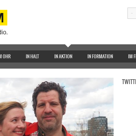
M OHR
IN HALT
IN AKTION
IN FORMATION
IM 
TWITT