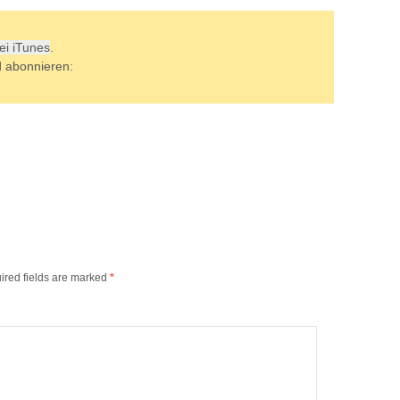
bei iTunes
.
d abonnieren:
ired fields are marked
*