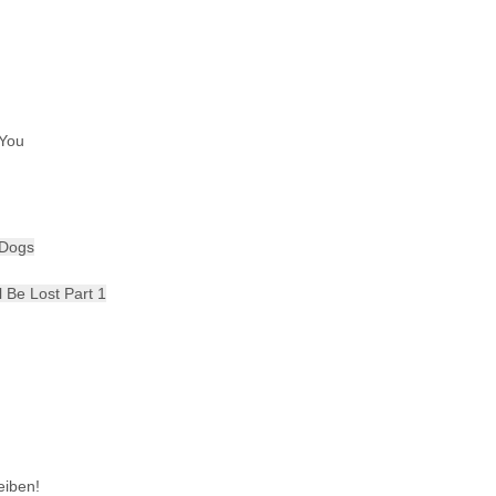
 You
 Dogs
l Be Lost Part 1
eiben!