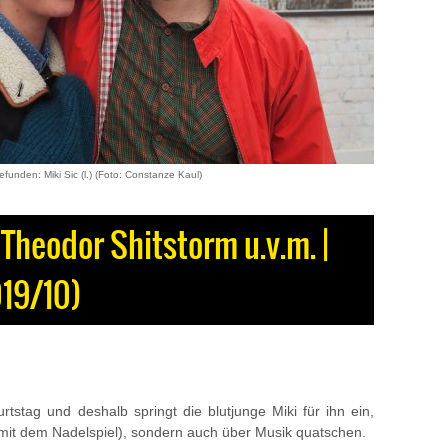
funden: Miki Sic (l.) (Foto: Constanze Kaul)
 Theodor Shitstorm u.v.m. |
19/10)
rtstag und deshalb springt die blutjunge Miki für ihn ein,
r mit dem Nadelspiel), sondern auch über Musik quatschen.