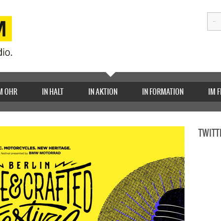
M OHR
IN HALT
IN AKTION
IN FORMATION
IM 
TWITT