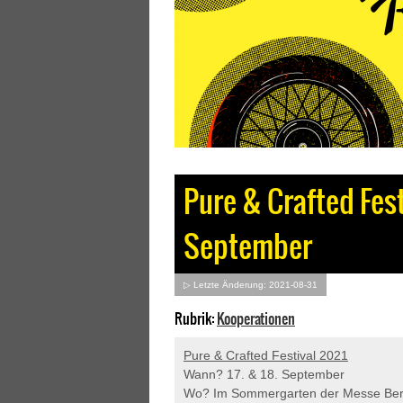
Pure & Crafted Festi
September
▷ Letzte Änderung: 2021-08-31
Rubrik:
Kooperationen
Pure & Crafted Festival 2021
Wann? 17. & 18. September
Wo? Im Sommergarten der Messe Ber