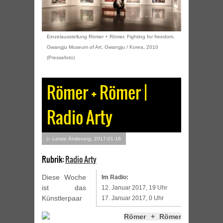
Einzelausstellung Römer + Römer. Fighting for freedom,
Gwangju Museum of Art, Gwangju / Korea, 2010
(Pressefoto)
Römer + Römer |
Radio Arty
▷ Letzte Änderung: 2017-01-16
Rubrik:
Radio Arty
Diese Woche
Im Radio:
ist das
12. Januar 2017, 19 Uhr
Künstlerpaar
17. Januar 2017, 0 Uhr
Römer + Römer