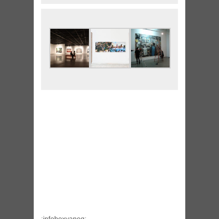
:infoboxyaneq: